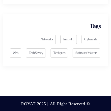
Tags
Networks
InnovIT
Cybersafe
Web
TechSavvy
Techpros
SoftwareMasters
© ROYAT 2025 | All Right Reserved