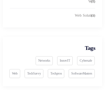
Web
(5)
Web Solution
(1)
Tags
Networks
InnovIT
Cybersafe
Web
TechSavvy
Techpros
SoftwareMasters