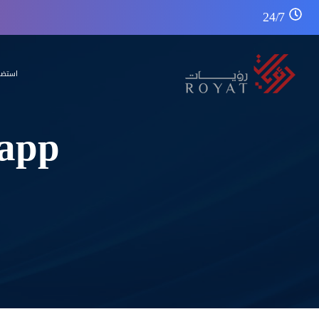
24/7
استضا
-app