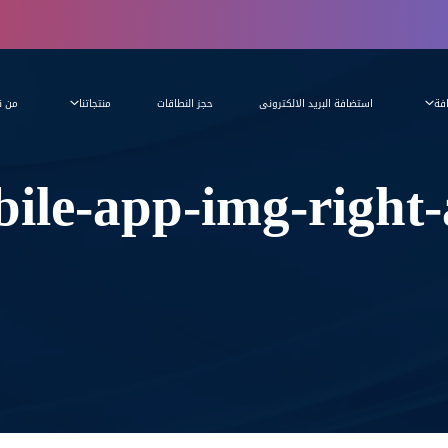
فة
استضافة البريد الالكترونى
حجز النطاقات
منتجاتنا
من ن
ile-app-img-right