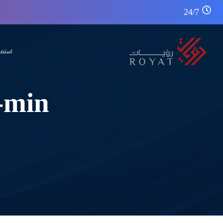
24/7
استضا
-min