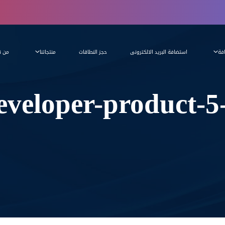
فة
استضافة البريد الالكترونى
حجز النطاقات
منتجاتنا
من ن
eveloper-product-5