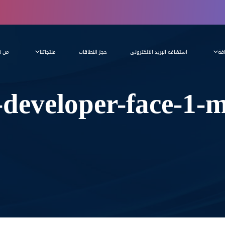
فة
استضافة البريد الالكترونى
حجز النطاقات
منتجاتنا
من ن
developer-face-1-