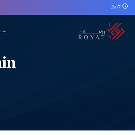
24/7
استضا
min