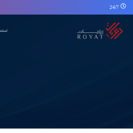
24/7
استضا