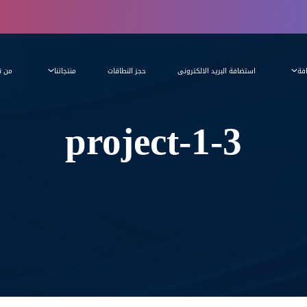
فة
استضافة البريد الالكترونى
حجز النطاقات
منتجاتنا
من ن
project-1-3