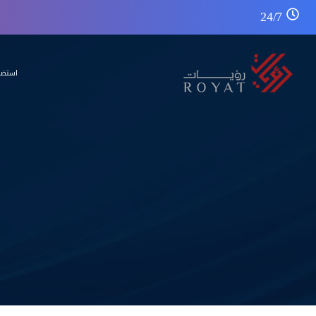
24/7
استضا