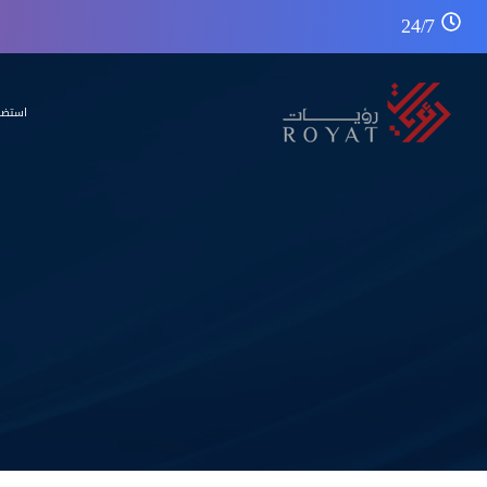
24/7
استضا