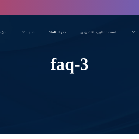
فة
استضافة البريد الالكترونى
حجز النطاقات
منتجاتنا
من ن
faq-3