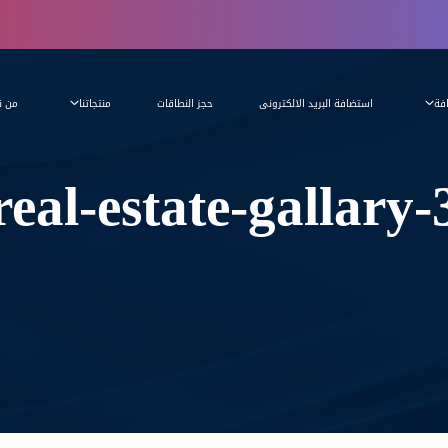
فة
استضافة البريد الالكترونى
حجز النطاقات
منتجاتنا
من ن
real-estate-gallary-