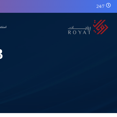
24/7
استضا
3